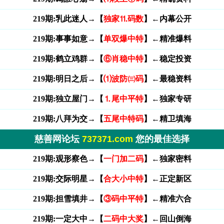
219期:乳此迷人→【
独家⒒码数
】←内幕公开
219期:事事如意→【
单双爆中特
】←精准爆料
219期:鹤立鸡群→【
⑥肖稳中特
】←稳定投资
219期:明日之后→【
⑴波防㈢码
】←最稳资料
219期:独立屋门→【
⒈尾中平特
】←独家专研
219期:八拜为交→【
五尾中特码
】←精卫填海
慈善网论坛
737371.com
您的最佳选择
219期:观形察色→【
一门加二码
】←独家密料
219期:交际明星→【
合大小中特
】←正定新区
219期:担雪填井→【
③码中平特
】←精准六合
219期:一定大中→【
二码中大奖
】←回山倒海