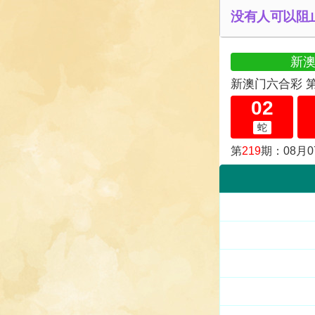
没有人可以阻