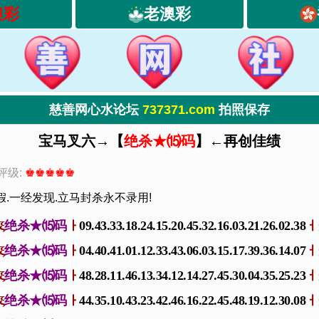
澳彩
老澳彩
慈善网心水论坛
737371.com
拍照保存
宝马叉六→【
绝杀★⒂码
】←再创佳绩
评级:
♚♚♚♚♚
.一经发现.立马封杀永不录用!
ξ
绝杀★⒂码
ㅏ
09.43.33.18.24.15.20.45.32.16.03.21.26.02.38
ㅓ
ξ
绝杀★⒂码
ㅏ
04.40.41.01.12.33.43.06.03.15.17.39.36.14.07
ㅓ
ξ
绝杀★⒂码
ㅏ
48.28.11.46.13.34.12.14.27.45.30.04.35.25.23
ㅓ
ξ
绝杀★⒂码
ㅏ
44.35.10.43.23.42.46.16.22.45.48.19.12.30.08
ㅓ