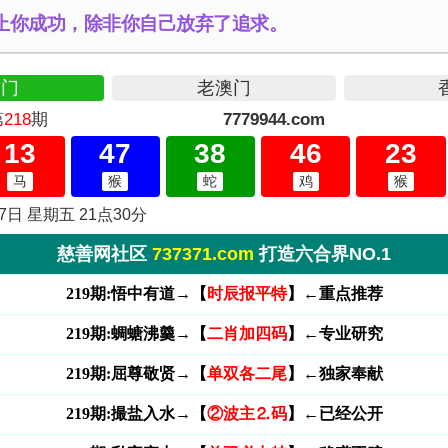
止你成功，除非你自己放弃了追求。
慈善网社区
737371.com
打造六合界NO.1
219期:悟中有道→【
时辰报平特
】←重点推荐
219期:蜩螗沸羹→【
二肖加四码
】←专业研究
219期:屈尊敬贤→【
单双各二尾
】←独家奉献
219期:撮盐入水→【
②波主⒉码
】←已经公开