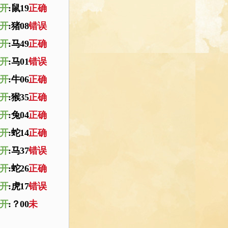
开
:鼠19
正确
开
:猪08
错误
开
:马49
正确
开
:马01
错误
开
:牛06
正确
开
:猴35
正确
开
:兔04
正确
开
:蛇14
正确
开
:马37
错误
开
:蛇26
正确
开
:虎17
错误
开
:？00
未