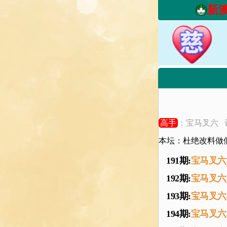
新
高手
：宝马叉六 
本坛：杜绝改料做假
191期:
宝马叉六
192期:
宝马叉六
193期:
宝马叉六
194期:
宝马叉六