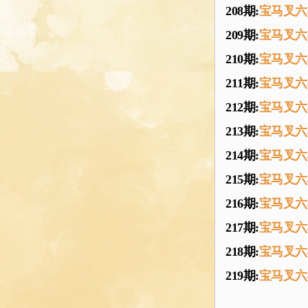
208期:
宝马叉六
209期:
宝马叉六
210期:
宝马叉六
211期:
宝马叉六
212期:
宝马叉六
213期:
宝马叉六
214期:
宝马叉六
215期:
宝马叉六
216期:
宝马叉六
217期:
宝马叉六
218期:
宝马叉六
219期:
宝马叉六