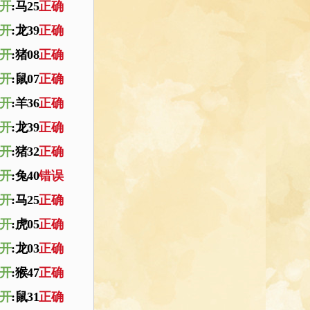
开
:马25
正确
开
:龙39
正确
开
:猪08
正确
开
:鼠07
正确
开
:羊36
正确
开
:龙39
正确
开
:猪32
正确
开
:兔40
错误
开
:马25
正确
开
:虎05
正确
开
:龙03
正确
开
:猴47
正确
开
:鼠31
正确