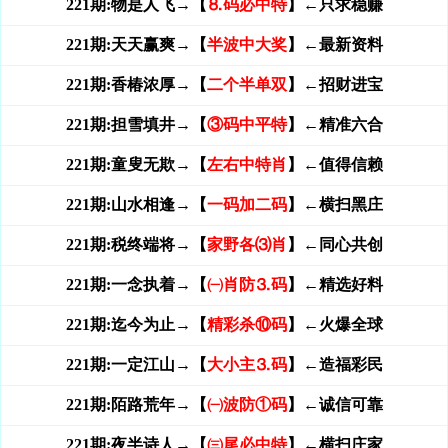
221期:物是人飞→【
⒏码必中特
】←只求稳赚
221期:天天赢爽→【
半波中大奖
】←最新资料
221期:香椿浓厚→【
二个半单双
】←招财进宝
221期:担雪填井→【
③码中平特
】←精准六合
221期:童叟无欺→【
左右中特肖
】←值得信赖
221期:山水相逢→【
一码加二码
】←横扫黑庄
221期:税终端将→【
家野各⑶肖
】←同心共创
221期:一念执着→【
㈠肖防⒊码
】←精选好料
221期:迄今为止→【
精彩杀⑩码
】←火爆全球
221期:一定江山→【
大小主⒊码
】←造福彩民
221期:陌路荒年→【
㈠波防①码
】←诚信可靠
221期:夜半诗人→【
㈢尾必中特
】←横扫庄家