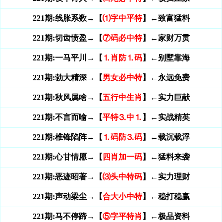
221期:线胀系数→【
⑴字中平特
】←致富猛料
221期:切齿愤盈→【
⑦码必中特
】←家财万贯
221期:一马平川→【
⒈肖防⒈码
】←别墅靠海
221期:勃大精深→【
男女必中特
】←永远免费
221期:秋风属啥→【
五行中生肖
】←实力巨献
221期:不言而喻→【
平特⒊中⒈
】←实战精英
221期:椎锋陷阵→【
⒈码防⒊码
】←载沉载浮
221期:心甘情愿→【
四肖加一码
】←猛料来袭
221期:恶迹昭著→【
⑶头中特码
】←实力理财
221期:声动梁尘→【
合大小中特
】←稳打稳赢
221期:马不停蹄→【
⑤字平特肖
】←极品资料