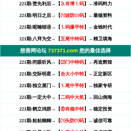
221期:责先利后→【
⒊肖博⒈码
】←准码料力
221期:明日之后→【
⑴波防㈢码
】←最稳资料
221期:呢喃细语→【
⒈码爆平特
】←金钱时代
221期:八拜为交→【
五尾中特码
】←精卫填海
慈善网论坛
737371.com
您的最佳选择
221期:闭眼听风→【
⑵门中特码
】←再造辉煌
221期:交际明星→【
合大小中特
】←正定新区
221期:独立屋门→【
⒈尾中平特
】←独家专研
221期:一定大中→【
二码中大奖
】←回山倒海
221期:鹤立鸡群→【
⑥肖稳中特
】←稳定投资
221期:粘粘糊糊→【
⑴头防⑴码
】←诚信可靠