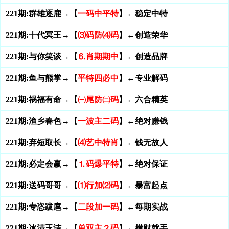
221期:群雄逐鹿→【
一码中平特
】←稳定中特
221期:十代冥王→【
⑶码防⑷码
】←创造荣华
221期:与你笑谈→【
⒍肖期期中
】←创造品牌
221期:鱼与熊掌→【
平特四必中
】←专业解码
221期:祸福有命→【
㈠尾防㈡码
】←六合精英
221期:渔乡春色→【
一波主二码
】←绝对赚钱
221期:弃短取长→【
⑷艺中特肖
】←钱无故人
221期:必定会赢→【
⒈码爆平特
】←绝对保证
221期:送码哥哥→【
⑴行加⑵码
】←暴富起点
221期:专恣跋扈→【
二段加一码
】←每期实战
221期:冰清玉洁→【
单双主２码
】←横财就手