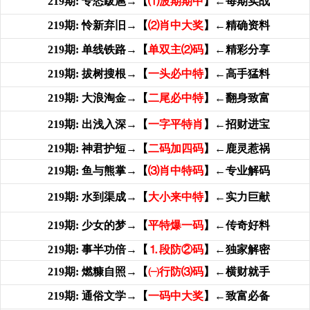
219期:
专恣跋扈→【
⑴波期期中
】←每期实战
219期:
怜新弃旧→【
⑵肖中大奖
】←精确资料
219期:
单线铁路→【
单双主⑵码
】←精彩分享
219期:
拔树搜根→【
一头必中特
】←高手猛料
219期:
大浪淘金→【
二尾必中特
】←翻身致富
219期:
出浅入深→【
一字平特肖
】←招财进宝
219期:
神君护短→【
二码加四码
】←鹿灵惹祸
219期:
鱼与熊掌→【
⑶肖中特码
】←专业解码
219期:
水到渠成→【
大小来中特
】←实力巨献
219期:
少女的梦→【
平特爆一码
】←传奇好料
219期:
事半功倍→【
⒈段防②码
】←独家解密
219期:
燃糠自照→【
㈠行防⑶码
】←横财就手
219期:
通俗文学→【
一码中大奖
】←致富必备