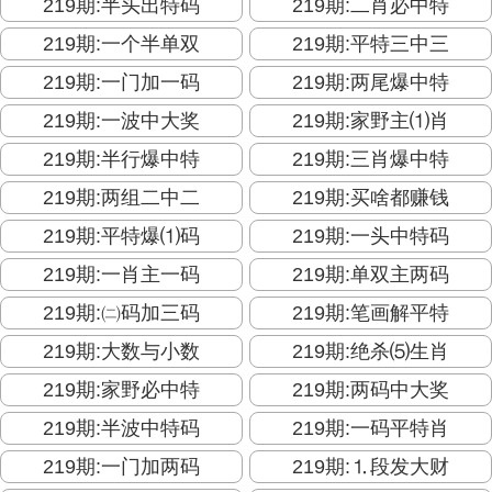
219期:半头出特码
219期:
二肖必中特
219期:一个半单双
219期:平特三中三
219期:一门加一码
219期:两尾爆中特
219期:一波中大奖
219期:家野主⑴肖
219期:半行爆中特
219期:三肖爆中特
219期:两组二中二
219期:买啥都赚钱
219期:平特爆⑴码
219期:一头中特码
219期:一肖主一码
219期:单双主两码
219期:㈡码加三码
219期:笔画解平特
219期:大数与小数
219期:绝杀⑸生肖
219期:家野必中特
219期:两码中大奖
219期:半波中特码
219期:一码平特肖
219期:一门加两码
219期:⒈段发大财