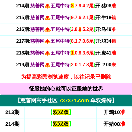
214期:
慈善网
五尾中特
[
8
.7.9.4.2尾
]
开:猪08
准
215期:
慈善网
五尾中特
[
9.7.6.2.1尾
]
开:牛18
错
216期:
慈善网
五尾中特
[
3.8.
9
.5.2尾
]
开:马49
准
217期:
慈善网
五尾中特
[
8.1.7.0.6尾
]
开:鸡34
错
218期:
慈善网
五尾中特
[
1
.0.8.3.6尾
]
开:虎41
准
219期:
慈善网
五尾中特
[
2.0.1.7.8尾
]
开:？00
未
为提高彩民浏览速度，以往记录已删除
征服她的心就可以征服她的世界
【慈善网高手社区
737371.com
单双爆特】
213期
【
双
双
双
】
开鸡10
准
214期
【
双
双
双
】
开猪08
准