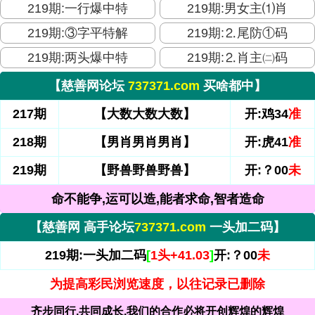
219期:一行爆中特
219期:男女主⑴肖
219期:③字平特解
219期:⒉尾防①码
219期:两头爆中特
219期:⒉肖主㈡码
【慈善网论坛
737371.com
买啥都中】
217期
【大数大数大数】
开:鸡34
准
218期
【男肖男肖男肖】
开:虎41
准
219期
【野兽野兽野兽】
开:？00
未
命不能争,运可以造,能者求命,智者造命
【慈善网 高手论坛
737371.com
一头加二码】
219期:
一头加二码
[
1头+41.03
]
开:？00
未
为提高彩民浏览速度，以往记录已删除
齐步同行,共同成长,我们的合作必将开创辉煌的辉煌