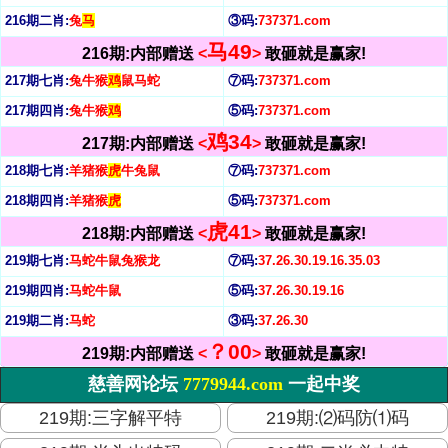
216期二肖:
兔
马
③码:
737371.com
马49
216期:内部赠送
<
>
敢砸就是赢家!
217期七肖:
兔牛猴
鸡
鼠马蛇
⑦码:
737371.com
217期四肖:
兔牛猴
鸡
⑤码:
737371.com
鸡34
217期:内部赠送
<
>
敢砸就是赢家!
218期七肖:
羊猪猴
虎
牛兔鼠
⑦码:
737371.com
218期四肖:
羊猪猴
虎
⑤码:
737371.com
虎41
218期:内部赠送
<
>
敢砸就是赢家!
219期七肖:
马蛇牛鼠兔猴龙
⑦码:
37.26.30.19.16.35.03
219期四肖:
马蛇牛鼠
⑤码:
37.26.30.19.16
219期二肖:
马蛇
③码:
37.26.30
？00
219期:内部赠送
<
>
敢砸就是赢家!
慈善网论坛
7779944.com
一起中奖
219期:三字解平特
219期:⑵码防⑴码