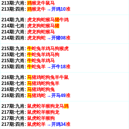
213期:六肖:
鸡
猴龙牛鼠马
213期:四肖:
鸡
猴龙牛
→开鸡10
准
214期:九肖:
虎龙狗蛇猴马
猪
牛鸡
214期:七肖:
虎龙狗蛇猴马
猪
214期:六肖:
虎龙狗蛇猴马
214期:四肖:
虎龙狗蛇
→开猪08
准
215期:九肖:
牛
蛇兔羊鸡马狗猴虎
215期:七肖:
牛
蛇兔羊鸡马狗
215期:六肖:
牛
蛇兔羊鸡马
215期:四肖:
牛
蛇兔羊
→开牛18
准
216期:九肖:
马
猪鸡蛇狗兔羊牛鼠
216期:七肖:
马
猪鸡蛇狗兔羊
216期:六肖:
马
猪鸡蛇狗兔
216期:四肖:
马
猪鸡蛇
→开马49
准
217期:九肖:
鼠虎蛇羊猴狗龙马
鸡
217期:七肖:
鼠虎蛇羊猴狗龙
217期:六肖:
鼠虎蛇羊猴狗
217期:四肖:
鼠虎蛇羊
→开鸡34
准