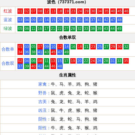
波色（737371.com）
红波
01
02
07
08
12
13
18
19
23
24
29
30
34
35
40
45
46
蓝波
03
04
09
10
14
15
20
25
26
31
36
37
41
42
47
48
绿波
05
06
11
16
17
21
22
27
28
32
33
38
39
43
44
49
合数单双
01
03
05
07
09
10
12
14
16
18
21
23
25
27
29
30
32
合数单
34
36
38
41
43
45
47
49
02
04
06
08
11
13
15
17
19
20
22
24
26
28
31
33
35
合数双
37
39
40
42
44
46
48
生肖属性
家禽：
牛、马、羊、鸡、狗、猪
野兽：
鼠、虎、兔、龙、蛇、猴
吉美：
兔、龙、蛇、马、羊、鸡
凶丑：
鼠、牛、虎、猴、狗、猪
阴性：
鼠、龙、蛇、马、狗、猪
阳性：
牛、虎、兔、羊、猴、鸡